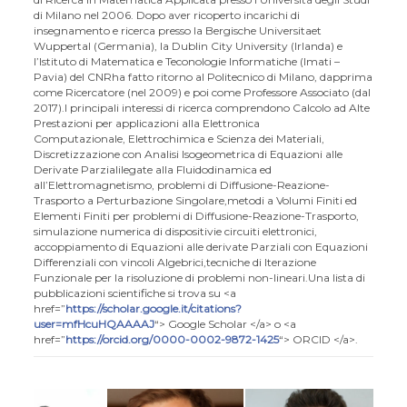
di Milano nel 2006.
Dopo aver ricoperto incarichi di
insegnamento e ricerca presso la Bergische Universitaet
Wuppertal (Germania),
la Dublin City University (Irlanda) e
l’Istituto di Matematica e Teconologie Informatiche (Imati –
Pavia) del CNR
ha fatto ritorno al Politecnico di Milano, dapprima
come Ricercatore (nel 2009) e poi come Professore Associato (dal
2017).I principali interessi di ricerca comprendono Calcolo ad Alte
Prestazioni per applicazioni alla Elettronica
Computazionale, Elettrochimica e Scienza dei Materiali,
Discretizzazione con Analisi Isogeometrica di Equazioni alle
Derivate Parzialilegate alla Fluidodinamica ed
all’Elettromagnetismo, problemi di Diffusione-Reazione-
Trasporto a Perturbazione Singolare,metodi a Volumi Finiti ed
Elementi Finiti per problemi di Diffusione-Reazione-Trasporto,
simulazione numerica di dispositivie circuiti elettronici,
accoppiamento di Equazioni alle derivate Parziali con Equazioni
Differenziali con vincoli Algebrici,tecniche di Iterazione
Funzionale per la risoluzione di problemi non-lineari.Una lista di
pubblicazioni scientifiche si trova su <a
href=”
https://scholar.google.it/citations?
user=mfHcuHQAAAAJ
“> Google Scholar </a> o <a
href=”
https://orcid.org/0000-0002-9872-1425
“> ORCID </a>.