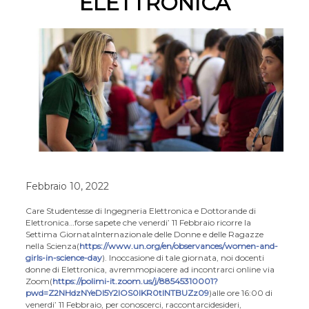
ELETTRONICA
Febbraio 10, 2022
Care Studentesse di Ingegneria Elettronica e Dottorande di
Elettronica…
forse sapete che venerdi’ 11 Febbraio ricorre la
Settima Giornata
Internazionale delle Donne e delle Ragazze
nella Scienza
(
https://www.un.org/en/observances/women-and-
girls-in-science-day
). In
occasione di tale giornata, noi docenti
donne di Elettronica, avremmo
piacere ad incontrarci online via
Zoom
(
https://polimi-it.zoom.us/j/88545310001?
pwd=Z2NHdzNYeDl5Y2lOS0lKR0tlNTBUZz09
)
alle ore 16:00 di
venerdi’ 11 Febbraio, per conoscerci, raccontarci
desideri,